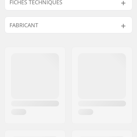
FICHES TECHNIQUES
Forme :
Moufle
FABRICANT
Matériau de la Paume
PU Grip
:
Nom:
HORSEFEATHERS Stigma
Matériau de la
Polyester
Distribution s.r.o
Couche Externe :
Adresse:
Slovanskà alej 24
Revêtement :
Polyester
Code postal:
32600
Activité:
Skis Alpins,
Ville:
Plzen
Snowboard, Day to
Pays:
Tchéquie
Day
Isolation:
Polyester
Sexe:
Unisex