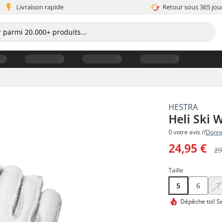
Livraison rapide
Retour sous 365 jou
HESTRA
Heli Ski
0 votre avis //
Donne
24,95 €
29
Taille
5
6
7
Dépêche toi!
Se