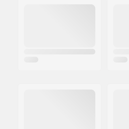
Code postal:
33571
Ville:
Hestra
Pays:
Suède