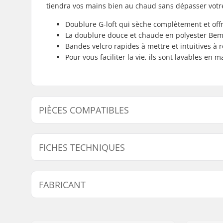
tiendra vos mains bien au chaud sans dépasser votre 
Doublure G-loft qui sèche complètement et off
La doublure douce et chaude en polyester Bemb
Bandes velcro rapides à mettre et intuitives à 
Pour vous faciliter la vie, ils sont lavables en 
PIÈCES COMPATIBLES
Trouvez des produits compatibles avec Hestra Heli 
FICHES TECHNIQUES
Pièces compati
Forme :
5 Doigts
FABRICANT
Revêtement :
Micro Bem
Spécifications Supplémentaires :
Lavable e
Nom:
HESTRA / Martin M
Fermeture/Cuff:
Velcro
Adresse:
Äspåsvägen 5