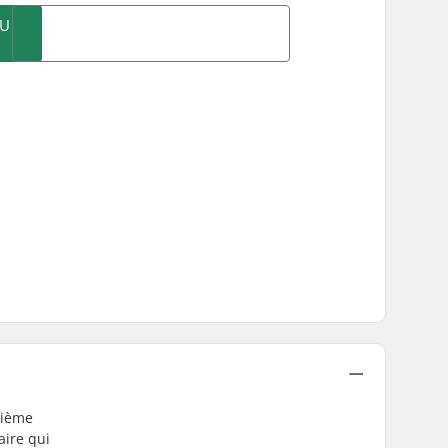
AU
xième
aire qui