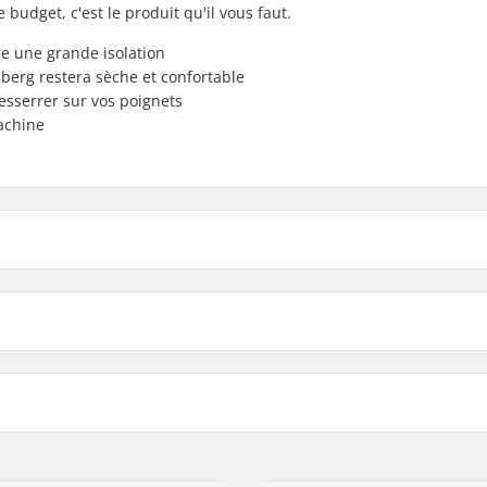
budget, c'est le produit qu'il vous faut.
re une grande isolation
erg restera sèche et confortable
resserrer sur vos poignets
machine
Ski Women 5 Finger Revêtement:
bles
Activité:
berg polyester
Isolation:
n machine
Sexe:
agnusson & Co AB