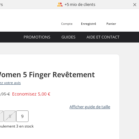
×
rs
+5 mio de clients
Compte
Enregistré
Panier
PROMOTIONS
GUIDES
AIDE ET CONTACT
 Women 5 Finger Revêtement
z votre avis
,95 €
Economisez
5,00 €
Afficher guide de taille
8
9
ulement 3 en stock