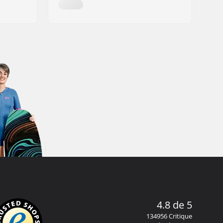
4.8 de 5
134956 Critique