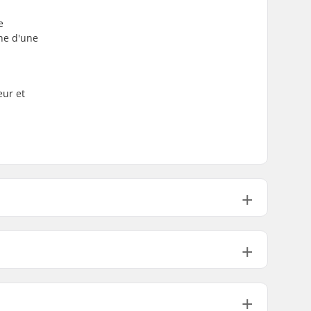
e
che d'une
eur et
Skis Alpins, Snowboard
Laine