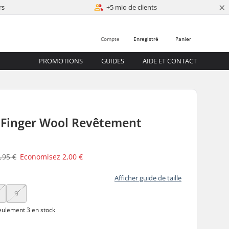
×
rs
+5 mio de clients
Compte
Enregistré
Panier
PROMOTIONS
GUIDES
AIDE ET CONTACT
5 Finger Wool Revêtement
,95 €
Economisez
2,00 €
Afficher guide de taille
9
ulement 3 en stock