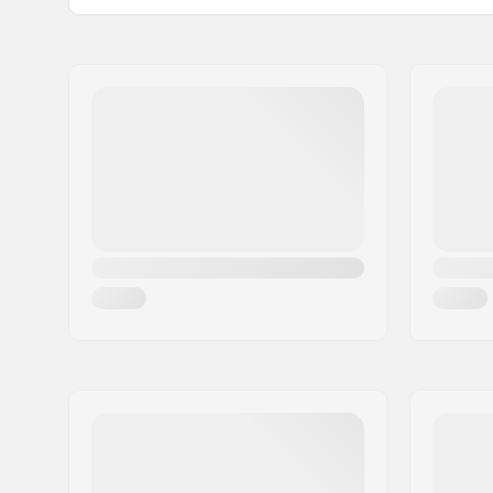
Fermeture/Cuff:
Velcro
Nom:
HESTRA / Martin M
Adresse:
Äspåsvägen 5
Code postal:
33571
Ville:
Hestra
Pays:
Suède