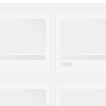
Sexe:
agnusson & Co AB