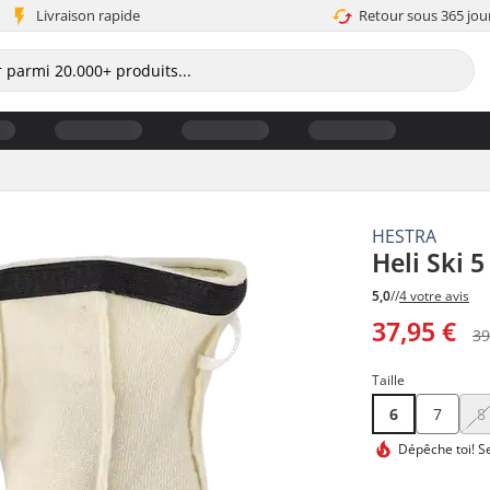
Livraison rapide
Retour sous 365 jou
HESTRA
Heli Ski 
5,0
//
4 votre avis
37,95 €
39
Taille
6
7
8
Dépêche toi!
Se