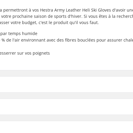
permettront à vos Hestra Army Leather Heli Ski Gloves d'avoir un
 votre prochaine saison de sports d'hiver. Si vous êtes à la recher
er votre budget, c'est le produit qu'il vous faut.
e par temps humide
 % de l'air environnant avec des fibres bouclées pour assurer chal
resserrer sur vos poignets
ki 5 Finger Wool Revêtement:
Activité:
Isolation: