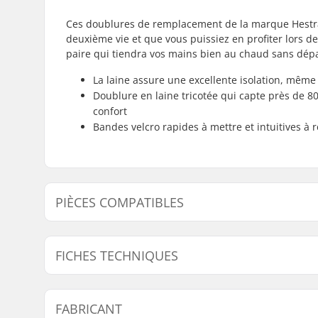
Ces doublures de remplacement de la marque Hestra 
deuxième vie et que vous puissiez en profiter lors de
paire qui tiendra vos mains bien au chaud sans dépass
La laine assure une excellente isolation, mêm
Doublure en laine tricotée qui capte près de 80
confort
Bandes velcro rapides à mettre et intuitives à 
PIÈCES COMPATIBLES
Trouvez des produits compatibles avec Hestra Heli S
FICHES TECHNIQUES
Pièces compatibles
Forme :
5 Doigts
FABRICANT
Revêtement :
Wool