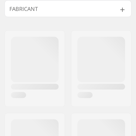
Spécifications
Cylindrical Lens
,
FABRICANT
Supplémentaires :
Injection-Molded
Plutonite Lens
, Glare
Nom:
Luxottica Group S.p.A.
Reduction, Discreet
Adresse:
Piazzale Cadorna, 3
Frame Notches,
Code postal:
20123
Adjustable Strap,
Ville:
Milan
Flexible O Matter
Chassis, Optically
Pays:
Italie
Correct Dual Lens,
Low-Profile Frame
Design,
Silicone-
coated Strap
Taille du visage:
L
Objectifs relatifs au
Nuageux, Ensoleillé
temps:
Objectifs
Oui
interchangeables: