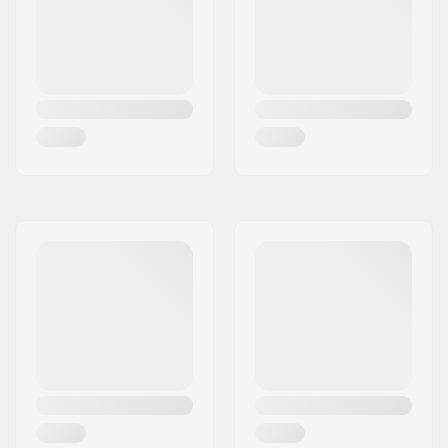
Transmission de
17%
lumière (VLT):
Filtres UV:
UVA, UVB, UVC