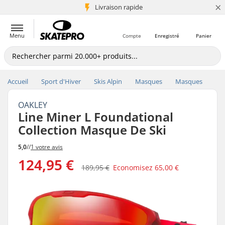
×
+5 mio de clients
Livraison rapide
Menu
Compte
Enregistré
Panier
Accueil
Sport d'Hiver
Skis Alpin
Masques
Masques
OAKLEY
Line Miner L Foundational
Collection Masque De Ski
5,0
//
1 votre avis
124,95 €
189,95 €
Economisez
65,00 €