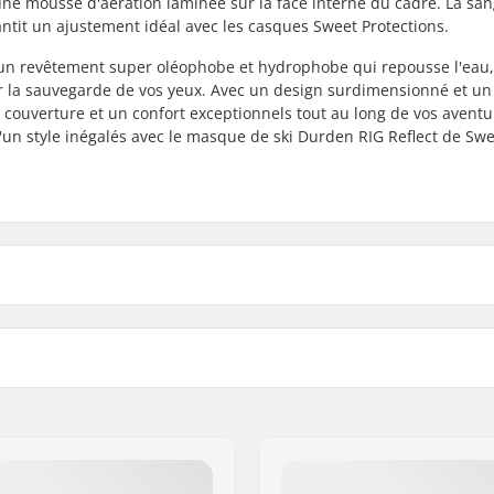
c une mousse d'aération laminée sur la face interne du cadre. La san
ntit un ajustement idéal avec les casques Sweet Protections.
un revêtement super oléophobe et hydrophobe qui repousse l'eau,
our la sauvegarde de vos yeux. Avec un design surdimensionné et un
couverture et un confort exceptionnels tout au long de vos aventu
t d'un style inégalés avec le masque de ski Durden RIG Reflect de Sw
ophobic and Hydrophobic
Objectifs interchangeable
ig(Retina Illumination
Objectifs:
S'adapte avec des lunette
Casque Compatible:
Partiellement nuageux,
Système d'écoulement d'a
Poids: