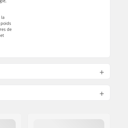
gle,
 la
 poids
res de
eet
s:
Oui
RIG 1.3 mm thick cylindrical lens
s (OTG):
Oui
Oui
ir:
Oui
141g