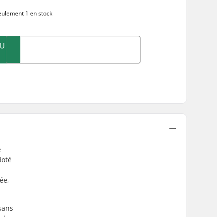
ulement 1 en stock
AU
e
doté
ée,
sans