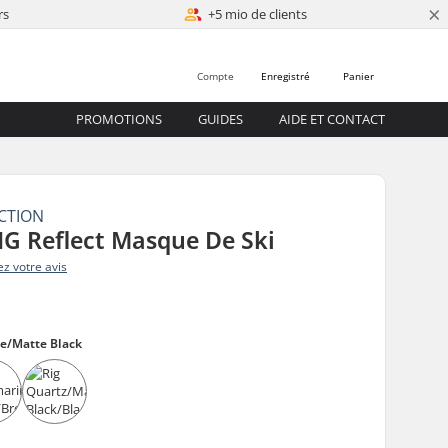
×
rs
+5 mio de clients
Compte
Enregistré
Panier
PROMOTIONS
GUIDES
AIDE ET CONTACT
CTION
G Reflect Masque De Ski
z votre avis
te/Matte Black