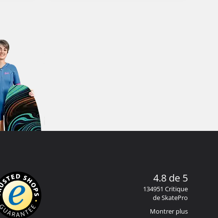
4.8 de 5
134951 Critique
de SkatePro
Montrer plus