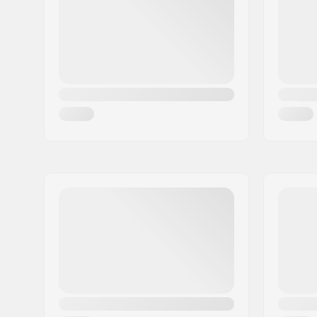
Ville:
Oslo
Pays:
Norvège