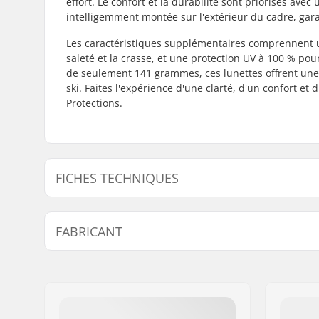
effort. Le confort et la durabilité sont priorisés ave
intelligemment montée sur l'extérieur du cadre, gara
Les caractéristiques supplémentaires comprennent 
saleté et la crasse, et une protection UV à 100 % p
de seulement 141 grammes, ces lunettes offrent une 
ski. Faites l'expérience d'une clarté, d'un confort e
Protections.
FICHES TECHNIQUES
Spécifications Supplémentaires :
Super Ole
FABRICANT
Coating,
R
Grading)
Nom:
Active Brands AS
Taille du visage:
One Size
Adresse:
Nydalsveien 24
Objectifs relatifs au temps:
Nuageux, 
Code postal:
0484
Ensoleillé