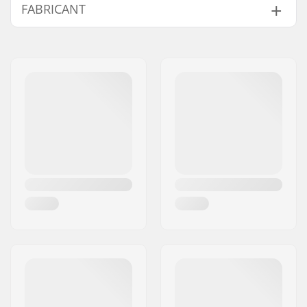
FABRICANT
Unisex
Nom:
CAB 5-4 SAS
Adresse:
125 chemin des tissourds
Code postal:
74400
Ville:
Chamonix
Pays:
France