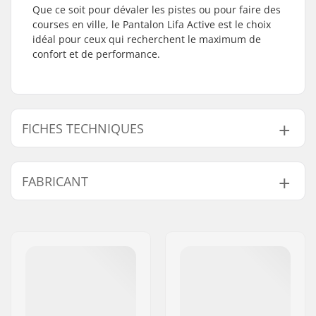
Que ce soit pour dévaler les pistes ou pour faire des
courses en ville, le Pantalon Lifa Active est le choix
idéal pour ceux qui recherchent le maximum de
confort et de performance.
FICHES TECHNIQUES
Fit:
Regular Fit
FABRICANT
Activité:
Skis Alpins, Cross
Country, Snowboard,
Nom:
HELLY HANSEN AS
Day to Day
Adresse:
Munkedamsveien 35, 6 fl.
Ecologique:
Bluesign
,
Matériau
Code postal:
N-0250
recyclable
Ville:
Oslo
Sexe:
Femme
Pays:
Norvège