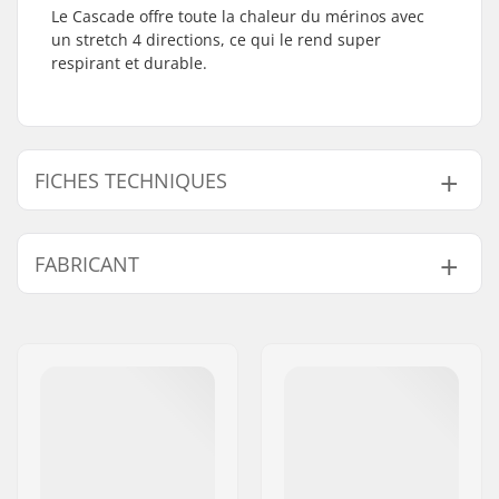
Le Cascade offre toute la chaleur du mérinos avec
un stretch 4 directions, ce qui le rend super
respirant et durable.
FICHES TECHNIQUES
Activité:
Skis Alpins, Day to
FABRICANT
Day
Sexe:
Homme
Nom:
Mons Royale Europe GmbH
Adresse:
Leopoldstraße 9
Code postal:
6020
Ville:
Innsbruck
Pays:
Autriche