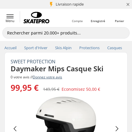
×
+5 mio de clients
Livraison rapide
Menu
Compte
Enregistré
Panier
Accueil
Sport d'Hiver
Skis Alpin
Protections
Casques
SWEET PROTECTION
Daymaker Mips Casque Ski
0 votre avis //
Donnez votre avis
99,95 €
149,95 €
Economisez
50,00 €