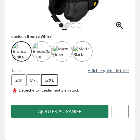
Couleur:
Bronco White
Taille
Afficher guide de taille
S/M
M/L
L/XL
Dépêche toi!
Seulement 3 en stock
AJOUTER AU PANIER