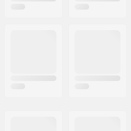
externe:
Connection Audio :
Oui (écouteurs non
inclus)
Sexe:
Homme, Femme,
Unisex