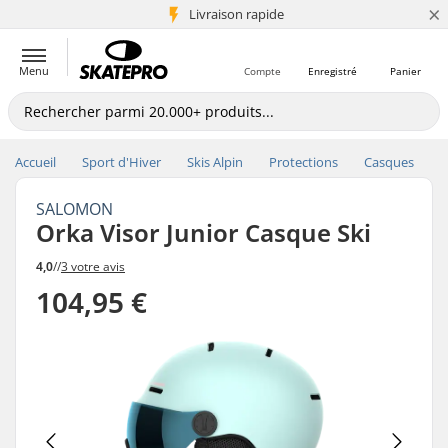
×
+5 mio de clients
Livraison rapide
Menu
Compte
Enregistré
Panier
Accueil
Sport d'Hiver
Skis Alpin
Protections
Casques
SALOMON
Orka Visor Junior Casque Ski
4,0
//
3 votre avis
104,95 €