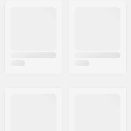
Poids:
435g
Objectifs
Oui
interchangeables:
S'adapte avec des
Oui
lunettes (OTG):
Sexe:
Enfants, Junior