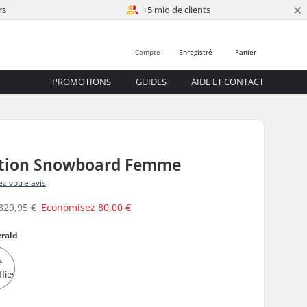
×
rs
+5 mio de clients
Compte
Enregistré
Panier
PROMOTIONS
GUIDES
AIDE ET CONTACT
ation Snowboard Femme
z votre avis
329,95 €
Economisez
80,00 €
rald