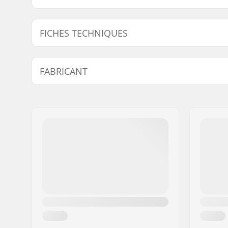
FICHES TECHNIQUES
Flex:
Medium, 
FABRICANT
Spécifications Supplémentaires :
Heel Ham
Dialflad
,
S
Nom:
Burton Sportartikel GmbH
Re:Flex
Adresse:
Haller Strasse 111
Code postal:
6020
Ville:
Innsbruck
Pays:
Autriche