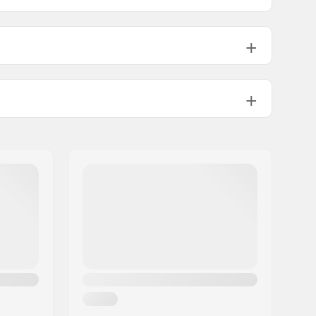
Strap in
Standard (4x4),
Channel
,
2 x 4
Homme, Femme, Unisex
24/25