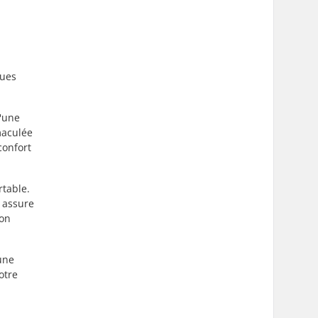
çues
d'une
maculée
confort
rtable.
 assure
ion
une
otre