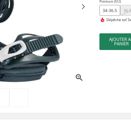
Pointure (EU)
34-36.5
36.
Dépêche toi!
Se
AJOUTER 
PANIER