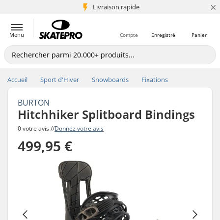
×
+5 mio de clients
Livraison rapide
Menu
Compte
Enregistré
Panier
Accueil
Sport d'Hiver
Snowboards
Fixations
BURTON
Hitchhiker Splitboard Bindings
0 votre avis //
Donnez votre avis
499,95 €