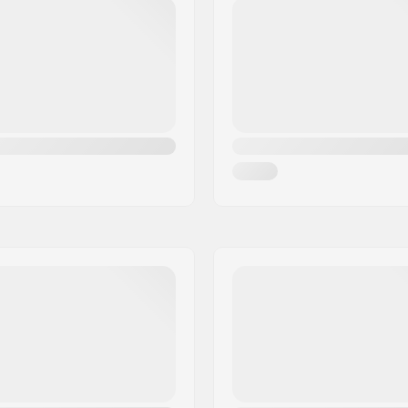
style
Réglage DIN:
Options supplémentaires