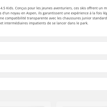
 4.5 Kids. Conçus pour les jeunes aventuriers, ces skis offrent un 
és d'un noyau en Aspen, ils garantissent une expérience à la fois lé
 une compatibilité transparente avec les chaussures junior standard
 et intermédiaires impatients de se lancer dans le park.
119cm
ixation
129cm
mm
Poids:
6 mm
Matériel principal:
Fixation:
Type de Fixation :
,
Intermédiaire
Compatibilité des Chauss