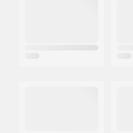
Code postal:
82377
Performance:
100% free
Ville:
Penzberg, Deutschlan
Rayon:
9.5m
Pays:
Allemagne