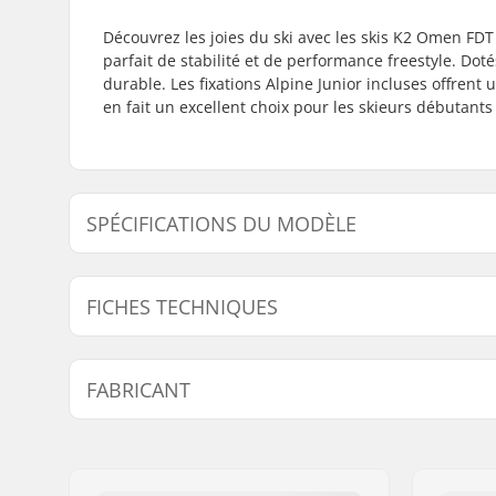
Découvrez les joies du ski avec les skis K2 Omen FDT
parfait de stabilité et de performance freestyle. Dot
durable. Les fixations Alpine Junior incluses offrent
en fait un excellent choix pour les skieurs débutants
SPÉCIFICATIONS DU MODÈLE
Modèle
Longueur f
FICHES TECHNIQUES
109cm
190 - 285
Année du modèle:
25/26
FABRICANT
Epaisseur:
102/75/9
Largeur au patin:
75mm
Nom:
EOC Europe GmbH
Optimisés pour :
Park
Adresse:
Seeshaupter Str. 62
Niveau:
Débutant