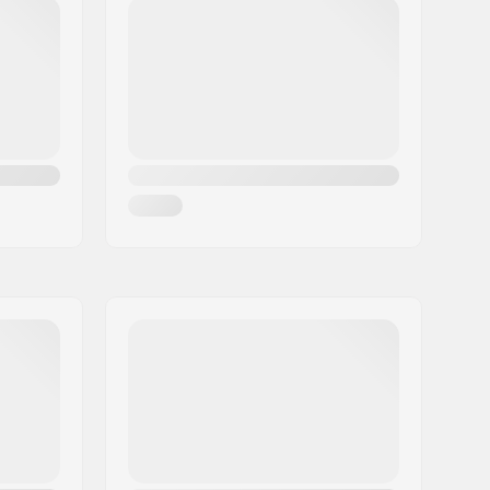
5355)
4.5
:
Duracap