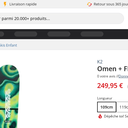
Livraison rapide
Retour sous 365 jou
Skis Enfant
K2
Omen + FD
0 votre avis //
Donne
249,95 €
Longueur
109cm
119
Dépêche toi!
Se