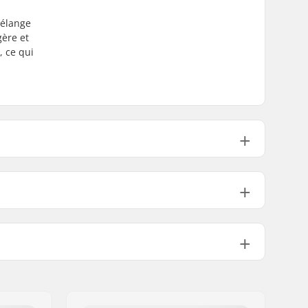
mélange
gère et
, ce qui
190 - 285mm
235 - 330mm
par pair 1780g
Tremble
Included
Fixation Alpine Junior
ures :
Chaussures Alpines Junior (ISO