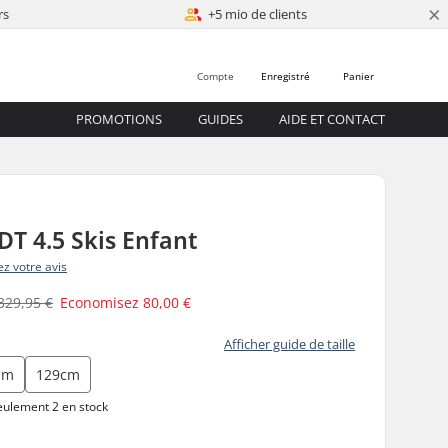
×
rs
+5 mio de clients
Compte
Enregistré
Panier
PROMOTIONS
GUIDES
AIDE ET CONTACT
T 4.5 Skis Enfant
z votre avis
329,95 €
Economisez
80,00 €
Afficher guide de taille
cm
129cm
ulement 2 en stock