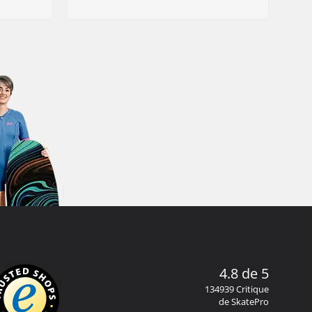
4.8 de 5
134939 Critique
de SkatePro