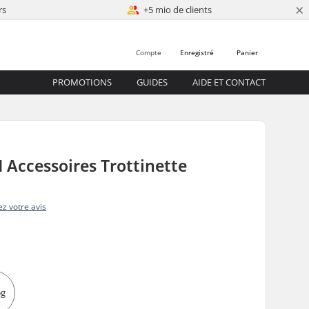
×
rs
+5 mio de clients
Compte
Enregistré
Panier
PROMOTIONS
GUIDES
AIDE ET CONTACT
Accessoires Trottinette
z votre avis