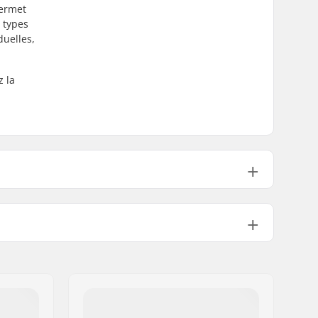
permet
 types
duelles,
z la
Compatible avec