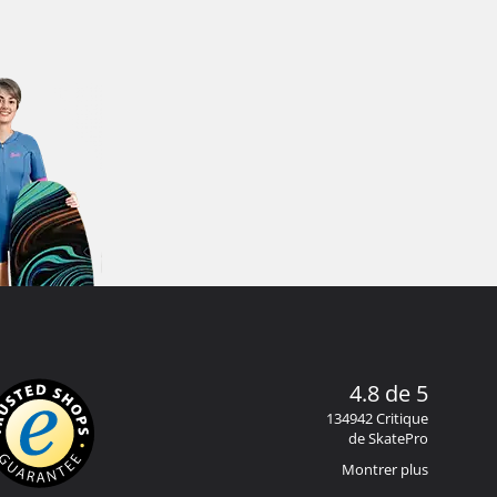
4.8 de 5
134942 Critique
de SkatePro
Montrer plus