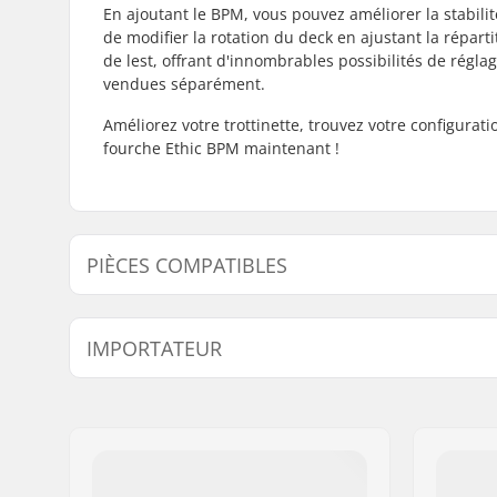
En ajoutant le BPM, vous pouvez améliorer la stabili
de modifier la rotation du deck en ajustant la répart
de lest, offrant d'innombrables possibilités de régla
vendues séparément.
Améliorez votre trottinette, trouvez votre configurati
fourche Ethic BPM maintenant !
PIÈCES COMPATIBLES
Trouvez des produits compatibles avec Ethic Deck BP
IMPORTATEUR
Nom:
Centrano ApS
Adresse:
Omega 6
Code postal:
8382
Ville:
Hinnerup