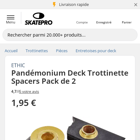
×
+5 mio de clients
Livraison rapide
Menu
Compte
Enregistré
Panier
Accueil
Trottinettes
Pièces
Entretoises pour deck
ETHIC
Pandémonium Deck Trottinette
Spacers Pack de 2
4,7
//
6 votre avis
1,95 €