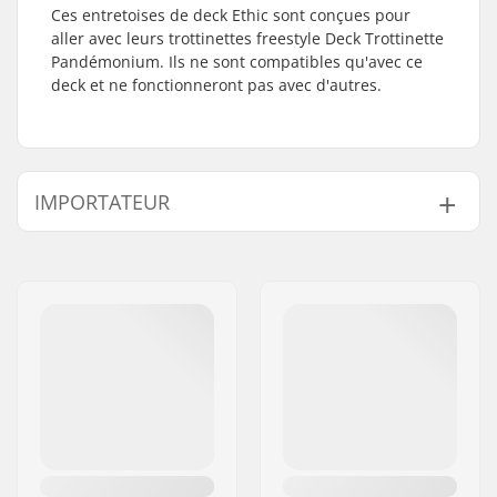
Ces entretoises de deck Ethic sont conçues pour
aller avec leurs trottinettes freestyle Deck Trottinette
Pandémonium. Ils ne sont compatibles qu'avec ce
deck et ne fonctionneront pas avec d'autres.
IMPORTATEUR
Nom:
Centrano ApS
Adresse:
Omega 6
Code postal:
8382
Ville:
Hinnerup
Pays:
Danemark