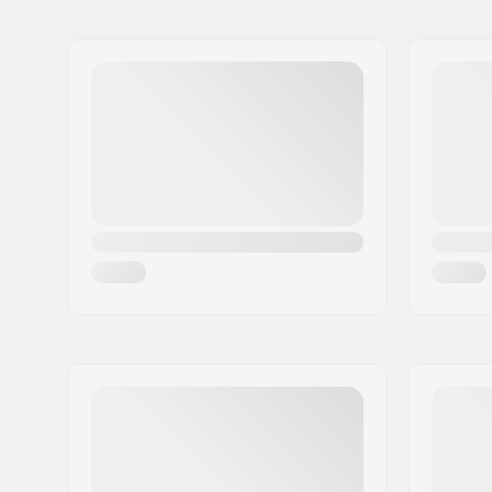
Nom:
Centrano ApS
Adresse:
Omega 6
Code postal:
8382
Ville:
Hinnerup
Pays:
Danemark