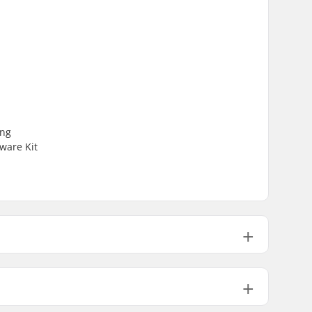
ong
ware Kit
Not included