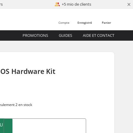
×
rs
+5 mio de clients
Compte
Enregistré
Panier
PROMOTIONS
GUIDES
AIDE ET CONTACT
 OS Hardware Kit
ulement 2 en stock
AU