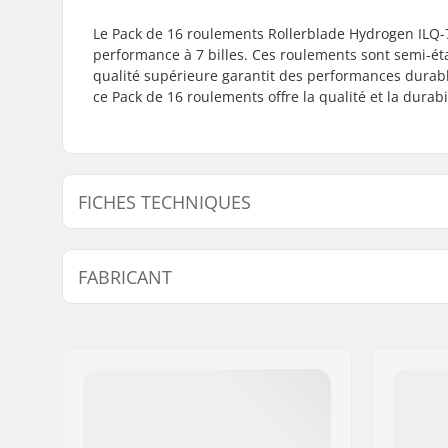
Le Pack de 16 roulements Rollerblade Hydrogen ILQ-7
performance à 7 billes. Ces roulements sont semi-ét
qualité supérieure garantit des performances durabl
ce Pack de 16 roulements offre la qualité et la durab
FICHES TECHNIQUES
Précision des roulements:
ILQ-7
FABRICANT
Type de roulement:
Semi-fer
Lubrifiant:
Graisse
Nom:
Tecnica Group S.p.A.
Adresse:
Via Fante d'Italia 56
Code postal:
31040
Ville:
Giavera del Montello
Pays:
Italie