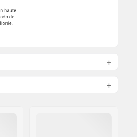
on haute
yodo de
liorée,
Non inclus
16