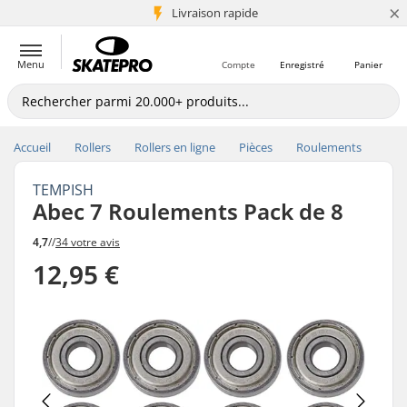
×
+5 mio de clients
Livraison rapide
Menu
Compte
Enregistré
Panier
Accueil
Rollers
Rollers en ligne
Pièces
Roulements
TEMPISH
Abec 7 Roulements Pack de 8
4,7
//
34 votre avis
12,95 €