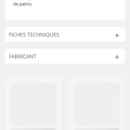
de patins
FICHES TECHNIQUES
Précision des
ABEC-7
FABRICANT
roulements:
Type de roulement:
Fermé
Nom:
TEMPISH s.r.o.
Lubrifiant:
Huile
Adresse:
Bratrí Wolfu 495/16
Entretoises:
Non inclus
Code postal:
779 00
Pièces par pack:
8
Ville:
Olomouc
Pays:
Tchéquie