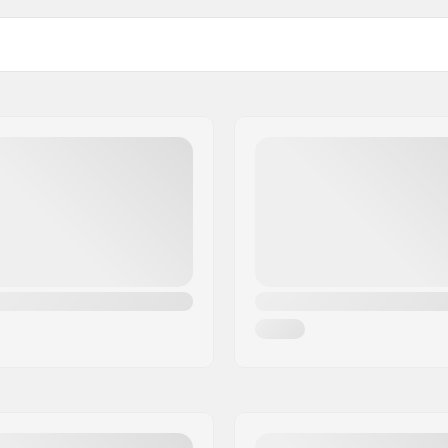
Base de la roue:
m
Diamètre maximum de la 
Matière de la botte:
artikelvertriebs GmbH
aire
Chausson :
Rembourrage intelligent
Cuff:
owerstrap, Boucle
Fixation:
Frein:
Recommandé pour: