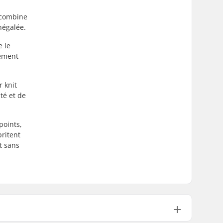
0 combine
négalée.
e le
tement
r knit
té et de
points,
britent
t sans