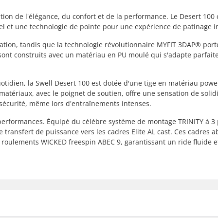
nation de l'élégance, du confort et de la performance. Le Desert 10
nel et une technologie de pointe pour une expérience de patinage i
cation, tandis que la technologie révolutionnaire MYFIT 3DAP® port
s sont construits avec un matériau en PU moulé qui s'adapte parfai
otidien, la Swell Desert 100 est dotée d'une tige en matériau powe
tériaux, avec le poignet de soutien, offre une sensation de solidi
 sécurité, même lors d'entraînements intenses.
 performances. Équipé du célèbre système de montage TRINITY à 3 
e transfert de puissance vers les cadres Elite AL cast. Ces cadres a
oulements WICKED freespin ABEC 9, garantissant un ride fluide e