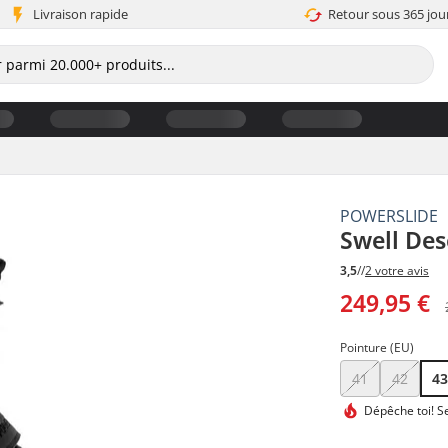
Livraison rapide
Retour sous 365 jou
POWERSLIDE
Swell Des
3,5
//
2 votre avis
249,95 €
Pointure (EU)
41
42
4
Dépêche toi!
Se