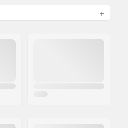
250mm
roue:
100mm
Plastique, Fibre de verre
Memory foam
Stable
Trinity
Inclus (optionnel)
Fitness skating
,
Training skating