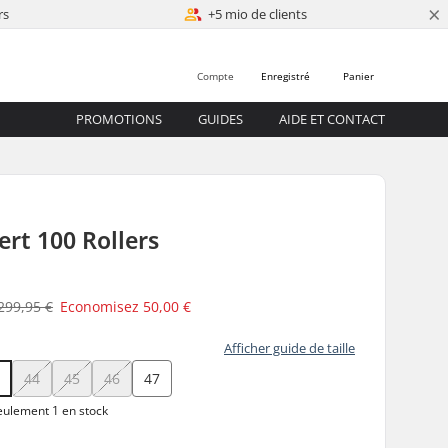
×
rs
+5 mio de clients
Compte
Enregistré
Panier
PROMOTIONS
GUIDES
AIDE ET CONTACT
ert 100 Rollers
299,95 €
Economisez
50,00 €
Afficher guide de taille
3
44
45
46
47
ulement 1 en stock