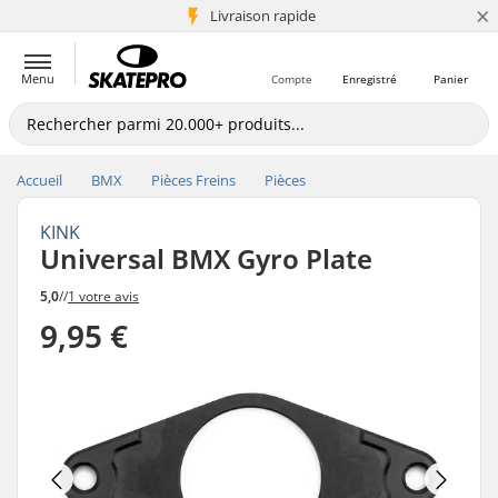
×
+5 mio de clients
Livraison rapide
Menu
Compte
Enregistré
Panier
Accueil
BMX
Pièces Freins
Pièces
KINK
Universal BMX Gyro Plate
5,0
//
1 votre avis
9,95 €