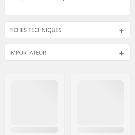
FICHES TECHNIQUES
Gyro compatible:
Oui
IMPORTATEUR
Poids:
11.34g
Nom:
Centrano ApS
Adresse:
Omega 6
Code postal:
8382
Ville:
Hinnerup
Pays:
Danemark