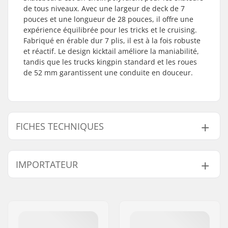
de tous niveaux. Avec une largeur de deck de 7
pouces et une longueur de 28 pouces, il offre une
expérience équilibrée pour les tricks et le cruising.
Fabriqué en érable dur 7 plis, il est à la fois robuste
et réactif. Le design kicktail améliore la maniabilité,
tandis que les trucks kingpin standard et les roues
de 52 mm garantissent une conduite en douceur.
FICHES TECHNIQUES
Largeur du deck:
7" (17.8cm)
IMPORTATEUR
Longueur du deck:
28" (71.1cm)
Matériel du deck:
Érable de Hard Rock,
Nom:
Centrano ApS
7 plis
Adresse:
Omega 6
Diamètre de la roue:
52mm
Code postal:
8382
Design du deck:
Kicktail