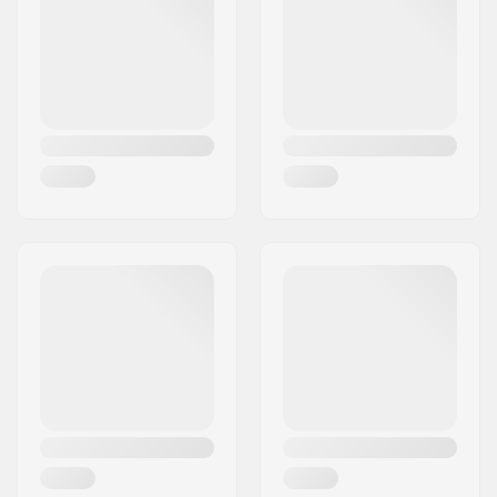
Ville:
Hinnerup
Type de truck:
Standard kingpin,
Pays:
Danemark
Standard hanger