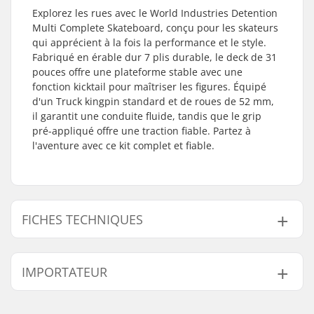
Explorez les rues avec le World Industries Detention
Multi Complete Skateboard, conçu pour les skateurs
qui apprécient à la fois la performance et le style.
Fabriqué en érable dur 7 plis durable, le deck de 31
pouces offre une plateforme stable avec une
fonction kicktail pour maîtriser les figures. Équipé
d'un Truck kingpin standard et de roues de 52 mm,
il garantit une conduite fluide, tandis que le grip
pré-appliqué offre une traction fiable. Partez à
l'aventure avec ce kit complet et fiable.
FICHES TECHNIQUES
Longueur du deck:
31" (78.7cm)
IMPORTATEUR
Matériel du deck:
Érable de Hard Rock,
7 plis
Nom:
Centrano ApS
Diamètre de la roue:
52mm