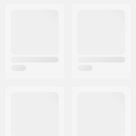
Adresse:
Omega 6
Design du deck:
Kicktail
Code postal:
8382
Type de truck:
Standard kingpin,
Ville:
Hinnerup
Standard hanger
Pays:
Danemark
Griptape:
Pré-appliqué