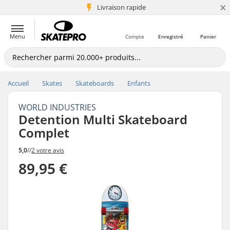
×
+5 mio de clients
Livraison rapide
Menu
Compte
Enregistré
Panier
Accueil
Skates
Skateboards
Enfants
WORLD INDUSTRIES
Detention Multi Skateboard
Complet
5,0
//
2 votre avis
89,95 €