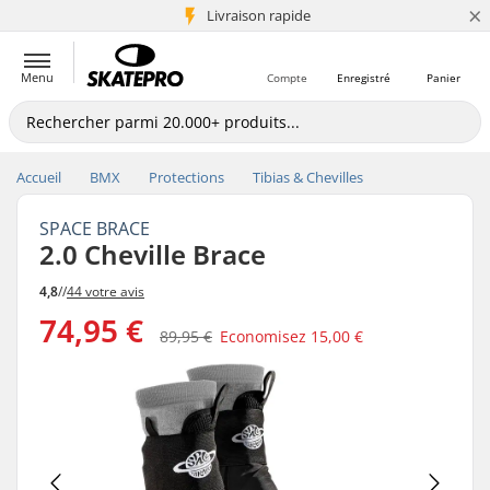
×
+5 mio de clients
Livraison rapide
Menu
Compte
Enregistré
Panier
Accueil
BMX
Protections
Tibias & Chevilles
SPACE BRACE
2.0 Cheville Brace
4,8
//
44 votre avis
74,95 €
89,95 €
Economisez
15,00 €