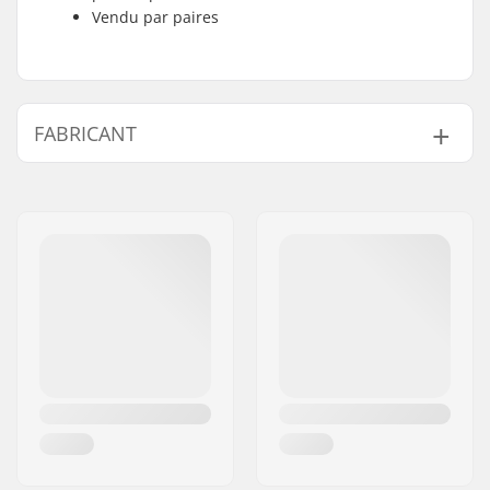
Vendu par paires
FABRICANT
Nom:
Sport Import GmbH
Adresse:
Industriestr. 39
Code postal:
26188
Ville:
Edewecht
Pays:
Allemagne