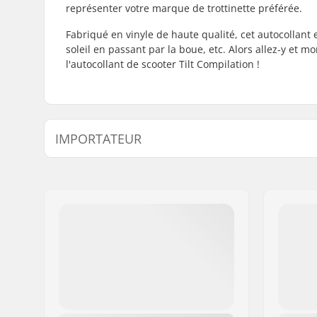
représenter votre marque de trottinette préférée.
Fabriqué en vinyle de haute qualité, cet autocollant 
soleil en passant par la boue, etc. Alors allez-y et 
l'autocollant de scooter Tilt Compilation !
IMPORTATEUR
Nom:
Centrano ApS
Adresse:
Omega 6
Code postal:
8382
Ville:
Hinnerup
Pays:
Danemark