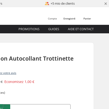
×
rs
+5 mio de clients
Compte
Enregistré
Panier
PROMOTIONS
GUIDES
AIDE ET CONTACT
on Autocollant Trottinette
z votre avis
 €
Economisez
1,00 €
ces)