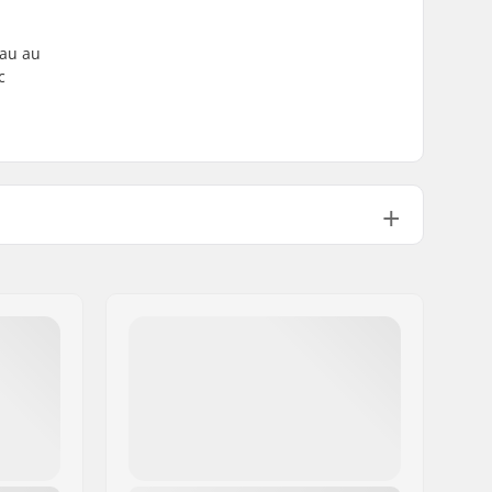
eau au
c