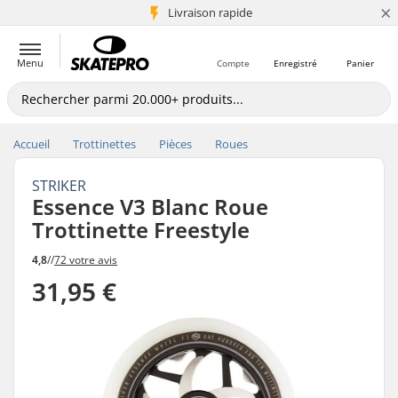
×
+5 mio de clients
Livraison rapide
Menu
Compte
Enregistré
Panier
Accueil
Trottinettes
Pièces
Roues
STRIKER
Essence V3 Blanc Roue
Trottinette Freestyle
4,8
//
72 votre avis
31,95 €