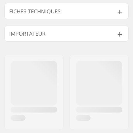
FICHES TECHNIQUES
Diamètre des roues:
110mm
IMPORTATEUR
Matériau de la Roue :
PU
Roulements:
Inclus
Nom:
Centrano ApS
Dureté des roues:
88A
Adresse:
Omega 6
Design du noyau:
À rayons
Code postal:
8382
Poids:
242g
Ville:
Hinnerup
Roue(s) par pack:
1
Pays:
Danemark
Matière du noyau:
Aluminium
Profil des roues:
Rond
Précision des
ABEC-9
roulements:
Taille du roulement:
608
Largeur noyau de
24mm
roue: