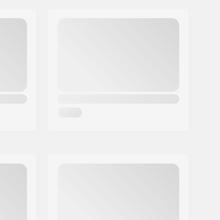
24mm
8mm