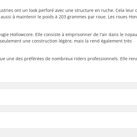
ustries ont un look perforé avec une structure en ruche. Cela leur
 aussi à maintenir le poids à 203 grammes par roue. Les roues Ho
logie Hollowcore. Elle consiste à emprisonner de l'air dans le noya
seulement une construction légère, mais la rend également très
ue une des préférées de nombreux riders professionnels. Elle ren
Matière du noyau:
Profil des roues:
Précision des roulements:
Taille du roulement: