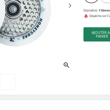
Diamètre:
110m
Dépêche toi! Ce
AJOUTER 
PANIER