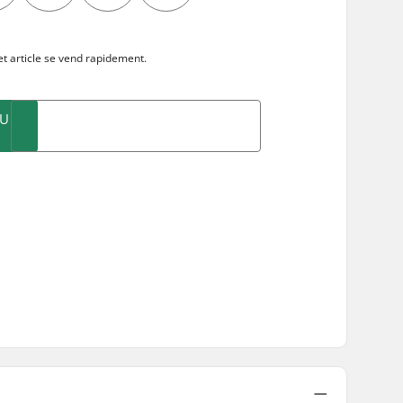
m
t article se
vend rapidement.
AU