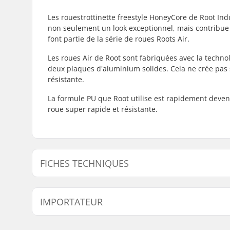
Les rouestrottinette freestyle HoneyCore de Root Ind
non seulement un look exceptionnel, mais contribue
font partie de la série de roues Roots Air.
Les roues Air de Root sont fabriquées avec la techno
deux plaques d'aluminium solides. Cela ne crée pas 
résistante.
La formule PU que Root utilise est rapidement deven
roue super rapide et résistante.
FICHES TECHNIQUES
Diamètre des roues:
110mm
IMPORTATEUR
Matériau de la Roue :
PU
Roulements:
Inclus
Nom:
Centrano ApS
Design du noyau:
Perforé