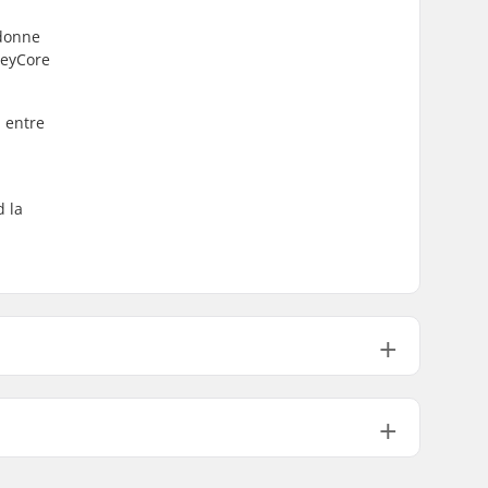
 donne
neyCore
u entre
d la
Aluminium 6061
Rond
Non spécifié
608