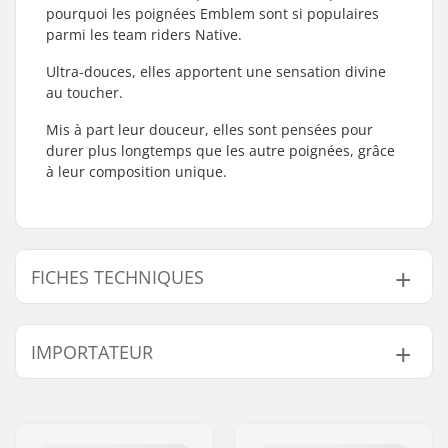
pourquoi les poignées Emblem sont si populaires
parmi les team riders Native.
Ultra-douces, elles apportent une sensation divine
au toucher.
Mis à part leur douceur, elles sont pensées pour
durer plus longtemps que les autre poignées, grâce
à leur composition unique.
FICHES TECHNIQUES
Embouts compatibles
Aluminium, Acier,
IMPORTATEUR
avec:
Titanium
Longueur:
18cm
Nom:
Centrano ApS
Matériel:
Caoutchouc
Adresse:
Omega 6
Embout de guidon:
Inclus