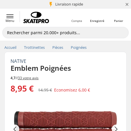
×
+5 mio de clients
Livraison rapide
Menu
Compte
Enregistré
Panier
Accueil
Trottinettes
Pièces
Poignées
NATIVE
Emblem Poignées
4,7
//
33 votre avis
8,95 €
14,95 €
Economisez
6,00 €