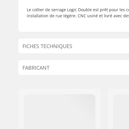
Le collier de serrage Logic Double est prêt pour les 
installation de rue légère. CNC usiné et livré avec 
FICHES TECHNIQUES
Diamètre interne du collier:
35mm (Ov
FABRICANT
Taille du collier de serrage:
Double
Shim:
Included
Nom:
Centrano
Poids:
96g
Adresse:
Omega 6
Code postal:
8382
Ville:
Hinnerup
Pays:
Danemark