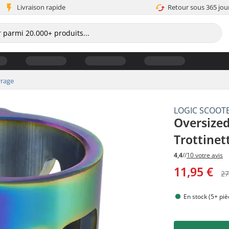
Livraison rapide
Retour sous 365 jou
rrage
LOGIC SCOOT
Oversized
Trottinet
4,4
//
10 votre avis
11,95 €
27
En stock (5+ piè