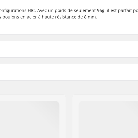
configurations HIC. Avec un poids de seulement 96g, il est parfait p
des boulons en acier à haute résistance de 8 mm.
ersized)
Compression inclus:
Matériau:
Etoile:
Vis: