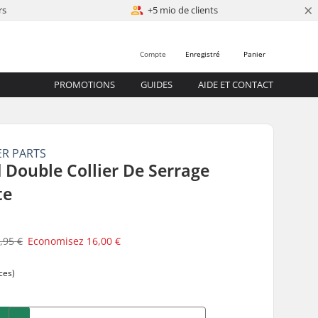
×
rs
+5 mio de clients
Compte
Enregistré
Panier
PROMOTIONS
GUIDES
AIDE ET CONTACT
ER PARTS
 Double Collier De Serrage
te
,95 €
Economisez
16,00 €
ces)