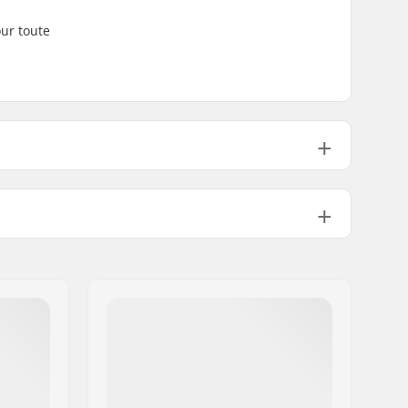
our toute
No
Aluminium
Non inclus
Not included