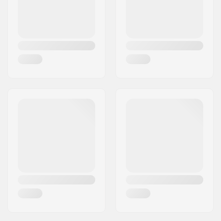
Type de fourche:
Filetée
Matériau:
Steel
Crown race:
Built-in
Déport:
10mm
Axe:
Inclus
Diamètre de l'essieu:
8mm
Compression inclus:
No