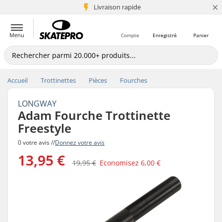
×
+5 mio de clients
Livraison rapide
Menu
Compte
Enregistré
Panier
Accueil
Trottinettes
Pièces
Fourches
LONGWAY
Adam Fourche Trottinette
Freestyle
0 votre avis //
Donnez votre avis
13,95 €
19,95 €
Economisez
6,00 €