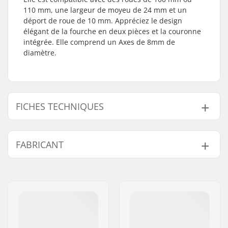
110 mm, une largeur de moyeu de 24 mm et un
déport de roue de 10 mm. Appréciez le design
élégant de la fourche en deux pièces et la couronne
intégrée. Elle comprend un Axes de 8mm de
diamètre.
FICHES TECHNIQUES
Diamètre des roues:
100mm, 110mm
FABRICANT
Compatible avec:
Fileté
Largeur noyau de
24mm
Nom:
Centrano ApS
roue:
Adresse:
Omega 6
Longueur de la
150mm
Code postal:
8382
fourche:
Ville:
Hinnerup
Poids:
380g
Pays:
Danemark
Design de la fourche:
Deux pièces