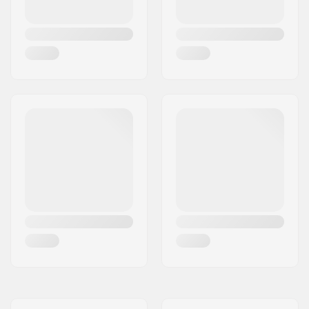
Type de fourche:
Non filetée
Matériau:
Aluminium 6000
Series
Niveau de traitement
T6
du matériel:
Déport:
10mm
Axe:
Inclus
Diamètre de l'essieu:
8mm
Entretoises de
Built-in
fourche:
Compression inclus:
IHC
Vis:
Included