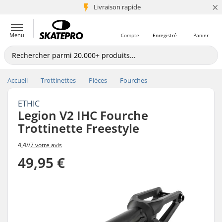
×
+5 mio de clients
Livraison rapide
Menu
Compte
Enregistré
Panier
Accueil
Trottinettes
Pièces
Fourches
ETHIC
Legion V2 IHC Fourche
Trottinette Freestyle
4,4
//
7 votre avis
49,95 €