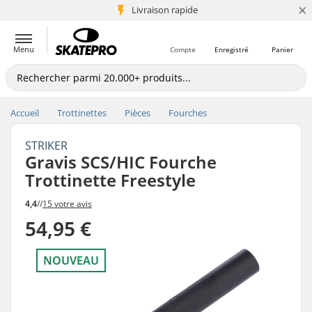
×
+5 mio de clients
Livraison rapide
Menu
Compte
Enregistré
Panier
Accueil
Trottinettes
Pièces
Fourches
STRIKER
Gravis SCS/HIC Fourche
Trottinette Freestyle
4,4
//
15 votre avis
54,95 €
NOUVEAU