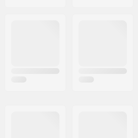
Series
Crown race:
Built-in
Niveau de traitement
T6
du matériel:
Déport:
10mm
Axe:
Inclus
Diamètre de l'essieu:
8mm
Entretoises de
Built-in
fourche:
Compression inclus:
No
Etoile:
Built-in
Vis:
Not included