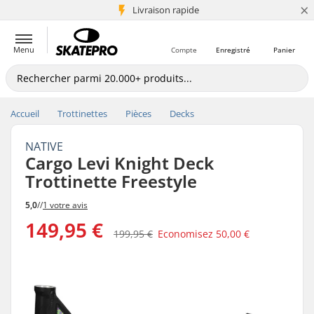
×
+5 mio de clients
Livraison rapide
Menu
Compte
Enregistré
Panier
Accueil
Trottinettes
Pièces
Decks
NATIVE
Cargo Levi Knight Deck
Trottinette Freestyle
5,0
//
1 votre avis
149,95 €
199,95 €
Economisez
50,00 €