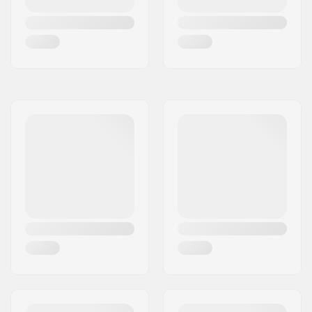
Diamètre de l'essieu:
8mm
Griptape:
Pas inclus