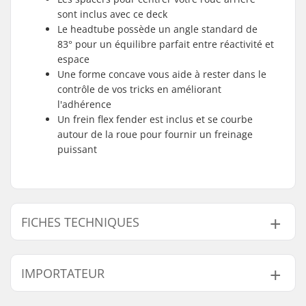
sont inclus avec ce deck
Le headtube possède un angle standard de
83° pour un équilibre parfait entre réactivité et
espace
Une forme concave vous aide à rester dans le
contrôle de vos tricks en améliorant
l'adhérence
Un frein flex fender est inclus et se courbe
autour de la roue pour fournir un freinage
puissant
FICHES TECHNIQUES
Largeur du deck:
15.2cm (6")
IMPORTATEUR
Longueur du deck:
57.2cm (22.5")
Diamètre des roues:
100mm, 110mm,
Nom:
Centrano ApS