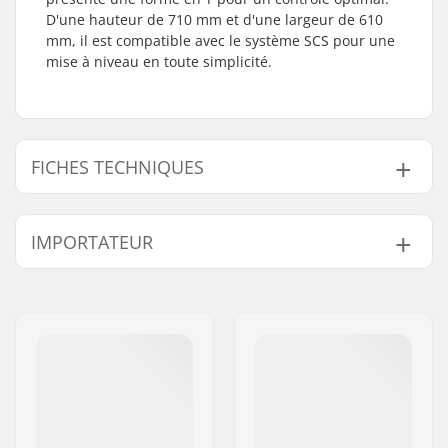
D'une hauteur de 710 mm et d'une largeur de 610
mm, il est compatible avec le système SCS pour une
mise à niveau en toute simplicité.
FICHES TECHNIQUES
Compatible avec:
SCS
IMPORTATEUR
Embouts compatibles
Acier
avec:
Nom:
Centrano ApS
Hauteur du guidon:
710mm (28")
Adresse:
Omega 6
Largeur du guidon:
610mm (24")
Code postal:
8382
Matière du guidon:
Acier Chromoly 4130
Ville:
Hinnerup
Diamètre externe de
32mm (Regular)
Pays:
Danemark
la barre:
Diamètre interne de
28mm