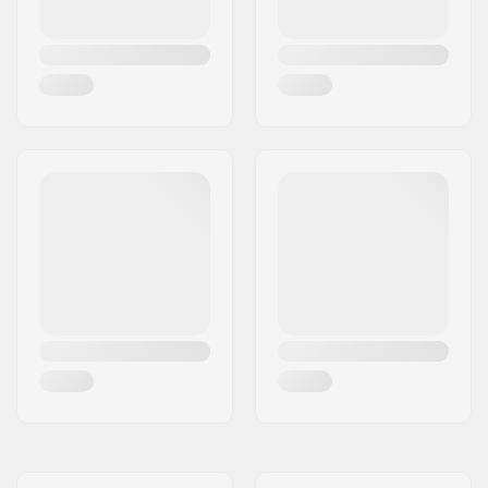
la barre:
SCS Ready:
Oui
Forme du guidon:
Guidon T
Compression inclus:
No
Poignées:
Non Incluses