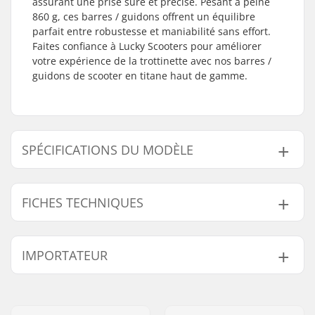
assurant une prise sûre et précise. Pesant à peine
860 g, ces barres / guidons offrent un équilibre
parfait entre robustesse et maniabilité sans effort.
Faites confiance à Lucky Scooters pour améliorer
votre expérience de la trottinette avec nos barres /
guidons de scooter en titane haut de gamme.
SPÉCIFICATIONS DU MODÈLE
Modèle
Hauteur du guidon
FICHES TECHNIQUES
610mm
610mm (24")
660mm
660mm (26")
Compatible avec:
SCS
IMPORTATEUR
Embouts compatibles
Titanium
avec:
Nom:
Centrano ApS
Largeur du guidon:
610mm (24")
Adresse:
Omega 6
Matière du guidon:
Titane