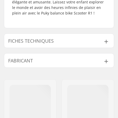
élégante et amusante. Laissez votre enfant explorer
le monde et avoir des heures infinies de plaisir en
plein air avec le Puky balance bike Scooter R1 !
FICHES TECHNIQUES
Poids maximum de
20 kg
FABRICANT
l'utilisateur:
Poids:
3300g
Nom:
PUKY GmbH & Co.
Niveau de
Entry Level
Adresse:
KG Postfach 14 60
l'utilisateur:
Code postal:
D-42489
Recommandé à partir
2+ ans
Ville:
Wülfrath
de:
Pays:
Allemagne