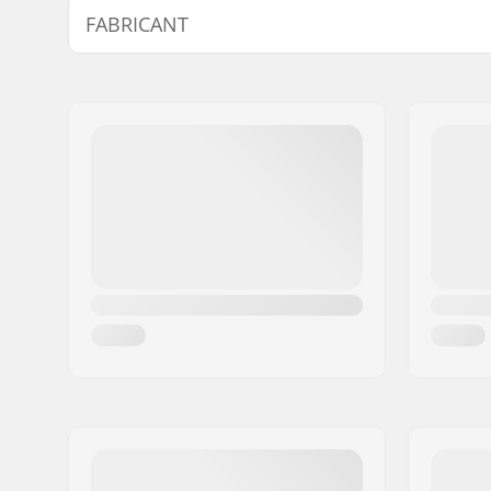
FABRICANT
Types de botte:
Step-in
Matériaux de la lame:
Acier ino
Nom:
Powerslide Sport
Adresse:
Esbachgraben 1
Code postal:
95463
Ville:
Bindlach
Pays:
Allemagne