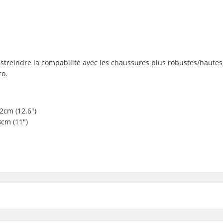
estreindre la compabilité avec les chaussures plus robustes/hautes
ro.
2cm (12.6")
cm (11")
Blade sharpening: