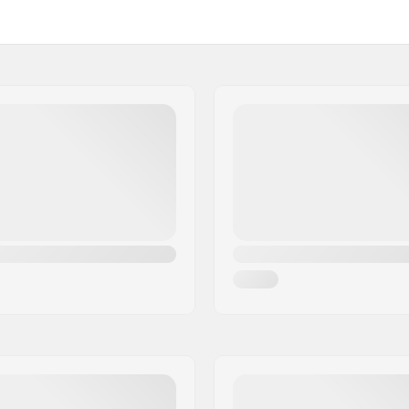
Lame remplaçable:
xydable
artikelvertriebs GmbH