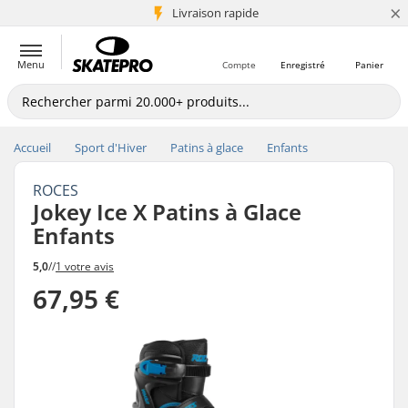
×
+5 mio de clients
Livraison rapide
Menu
Compte
Enregistré
Panier
Accueil
Sport d'Hiver
Patins à glace
Enfants
ROCES
Jokey Ice X Patins à Glace
Enfants
5,0
//
1 votre avis
67,95 €