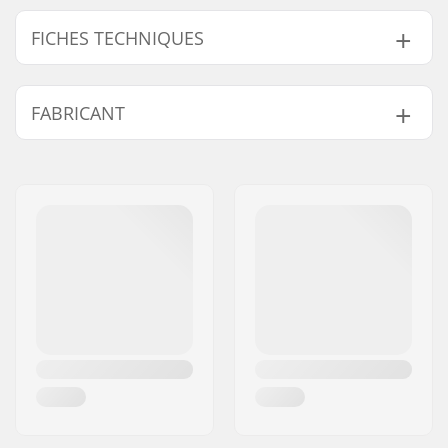
FICHES TECHNIQUES
Taille ajustable:
Oui
FABRICANT
Types de botte:
Mou
Matière de la botte:
Plastique
Nom:
EOC Europe GmbH
Chausson :
Mesh, Mousse
Adresse:
Seeshaupter Str. 62
Fermeture:
Powerstrap, BOA
Code postal:
82377
Cuff:
Stable
Ville:
Penzberg, Deutschlan
Blade sharpening:
Factory sharpened
Pays:
Allemagne
Toepick:
Non