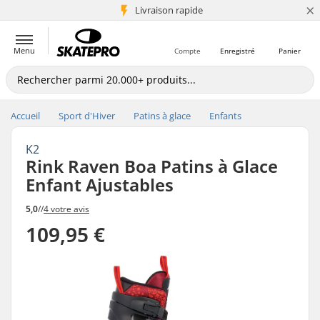
×
+5 mio de clients
Livraison rapide
Menu
Compte
Enregistré
Panier
Accueil
Sport d'Hiver
Patins à glace
Enfants
K2
Rink Raven Boa Patins à Glace
Enfant Ajustables
5,0
//
4 votre avis
109,95 €