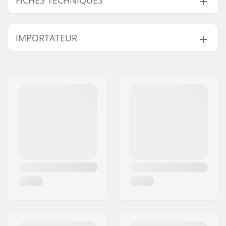
Blade Material:
Plastic
IMPORTATEUR
Flex:
85
Longueur du baton:
152cm
Nom:
Centrano ApS
Matériel du bâton:
Carbon
Adresse:
Omega 6
Courbe de la lame:
W03
Code postal:
8382
Ville:
Hinnerup
Pays:
Danemark