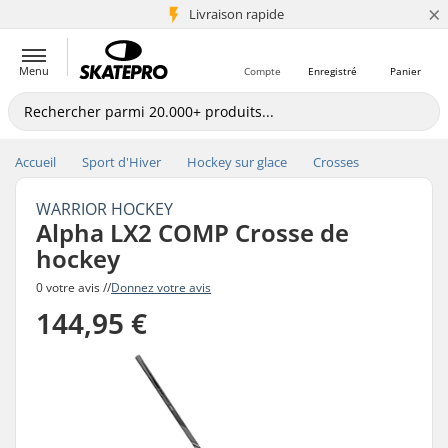
×
+5 mio de clients
Livraison rapide
Menu
Compte
Enregistré
Panier
Accueil
Sport d'Hiver
Hockey sur glace
Crosses
WARRIOR HOCKEY
Alpha LX2 COMP Crosse de
hockey
0 votre avis //
Donnez votre avis
144,95 €