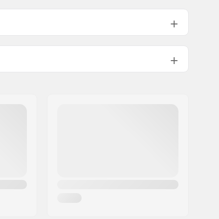
 (5.65")
8.00 - 8.50"
8.25"
 (5.8")
8.25 - 8.75"
8.5"
 (6.25")
8.60 - 9.00"
8.75"
90A
Acier Chromoly, Aluminium,
Aluminium 6000 Series
50.5