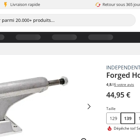
Livraison rapide
Retour sous 365 jou
INDEPENDEN
Forged H
4,8
//
6 votre avis
44,95 €
Taille
129
139
Dépêche toi!
Se