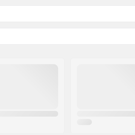
144
370g
144mm
 du deck
Largeur de l'axe
149
376g
149mm
85"
7.6"
159
379g
159mm
25"
8"
Cushioning:
nversé, Standard hanger
Matériau:
s
Hauteur truck profil (mm):