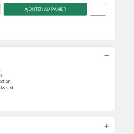
AJOUTER AU PANIER
s
de
uction
ks soit