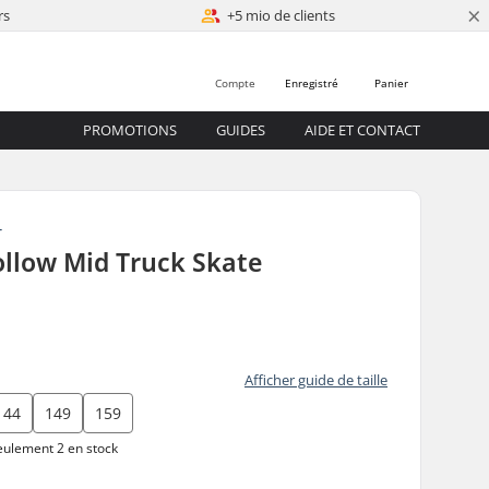
×
rs
+5 mio de clients
Compte
Enregistré
Panier
PROMOTIONS
GUIDES
AIDE ET CONTACT
T
ollow Mid Truck Skate
Afficher guide de taille
144
149
159
ulement 2 en stock