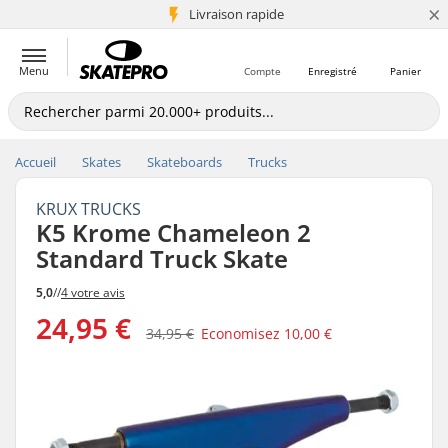
×
+5 mio de clients
Livraison rapide
Menu
Compte
Enregistré
Panier
Accueil
Skates
Skateboards
Trucks
KRUX TRUCKS
K5 Krome Chameleon 2
Standard Truck Skate
5,0
//
4 votre avis
24,95 €
34,95 €
Economisez
10,00 €