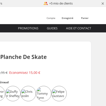
×
rs
+5 mio de clients
Compte
Enregistré
Panier
PROMOTIONS
GUIDES
AIDE ET CONTACT
Planche De Skate
,95 €
Economisez
15,00 €
Giraud