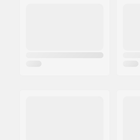
Code postal:
P.C 20180 Oiarzun
Ville:
OIARTZUN
Pays:
Espagne