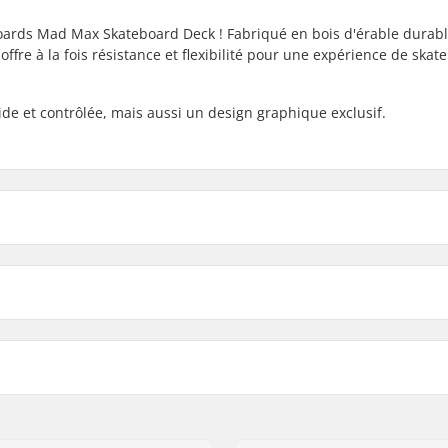
eboards Mad Max Skateboard Deck ! Fabriqué en bois d'érable durab
offre à la fois résistance et flexibilité pour une expérience de skat
de et contrôlée, mais aussi un design graphique exclusif.
8.25" - Trevor Mcclung
ueur du deck
Empattement
8.25" - Duffy X Sheffey
 (79.5cm)
13.9" (35.3cm)
8.25" - Tommy Fynn
" (80.6cm)
13.9" (35.3cm)
plis
Griptape:
8.375" - Chris Joslin
ON SL
zirin, Gaina Plot E