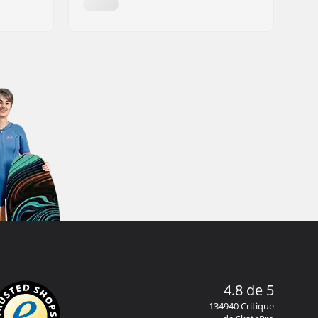
4.8 de 5
134940 Critique