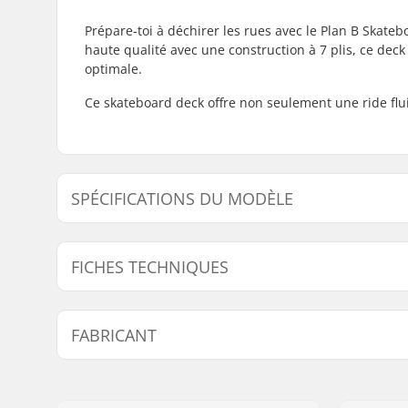
Prépare-toi à déchirer les rues avec le Plan B Skat
haute qualité avec une construction à 7 plis, ce deck 
optimale.
Ce skateboard deck offre non seulement une ride flui
SPÉCIFICATIONS DU MODÈLE
Modèle
Largeur du deck
Long
FICHES TECHNIQUES
8" - Felipe Gustavo
8" (20.3cm)
31.3"
8.125" - Aurelien Giraud
8.125" (20.6cm)
31.75
Matériel du deck:
Érable, 7 
FABRICANT
Nom:
HLC SB DISTRIBUTI
Adresse:
Industrial state Lint