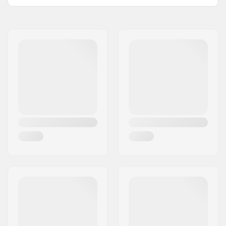
Matériel du deck:
Érable, 7 plis
Nom:
HLC SB DISTRIBUTION SL
Couleurs de deck:
Variable
Adresse:
Industrial state Lintzirin,
Concave:
Bas
Gaina Plot E
Design du deck:
Double kicktail
Code postal:
P.C 20180 Oiarzun
Griptape:
Pas inclus
Ville:
OIARTZUN
Pays:
Espagne