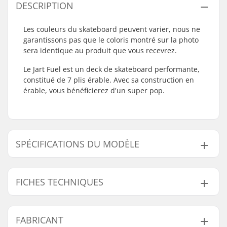
DESCRIPTION
Les couleurs du skateboard peuvent varier, nous ne
garantissons pas que le coloris montré sur la photo
sera identique au produit que vous recevrez.
Le Jart Fuel est un deck de skateboard performante,
constitué de 7 plis érable. Avec sa construction en
érable, vous bénéficierez d'un super pop.
SPÉCIFICATIONS DU MODÈLE
Modèle
Largeur du deck
FICHES TECHNIQUES
8"
8" (20.3cm)
8.25"
8.25" (21cm)
Longueur du deck:
31.85" (80.9cm)
FABRICANT
8.375"
8.375" (21.3cm)
Empattement:
14.22" (36.1cm)