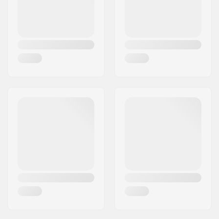
Pays:
Danemark
Design du deck:
Double kicktail
Griptape:
Pas inclus