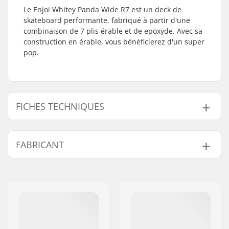
Le Enjoi Whitey Panda Wide R7 est un deck de
skateboard performante, fabriqué à partir d'une
combinaison de 7 plis érable et de epoxyde. Avec sa
construction en érable, vous bénéficierez d'un super
pop.
FICHES TECHNIQUES
Largeur du deck:
8" (20.3cm)
FABRICANT
Longueur du deck:
32.1" (81.5cm)
Empattement:
14.25" (36.2cm)
Nom:
Emporium A/S
Matériel du deck:
Érable, 7 plis
Adresse:
Rolighedsvej 20, 1958
Matériau
Epoxyde
Frederiksberg C
supplémentaire:
Code postal:
1958
Couleurs de deck:
Couleurs fixes
Ville:
Copenhagen
Concave:
Medium