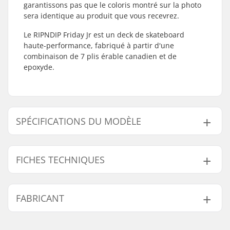
garantissons pas que le coloris montré sur la photo
sera identique au produit que vous recevrez.
Le RIPNDIP Friday Jr est un deck de skateboard
haute-performance, fabriqué à partir d'une
combinaison de 7 plis érable canadien et de
epoxyde.
SPÉCIFICATIONS DU MODÈLE
Modèle
Largeur du deck
Longueur du deck
Empatt
FICHES TECHNIQUES
8"
8" (20.3cm)
31.45" (79.9cm)
14" (35
8.25"
8.25" (21cm)
31.75" (80.6cm)
14" (35
Matériel du deck:
Érable canadien, 7
FABRICANT
8.5"
8.5" (21.6cm)
32" (81.3cm)
14.4" (
plis
Matériau
Epoxyde
Nom:
Emporium A/S
supplémentaire: