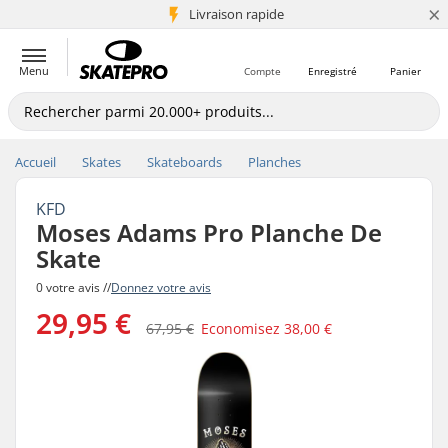
×
+5 mio de clients
Livraison rapide
Menu
Compte
Enregistré
Panier
Accueil
Skates
Skateboards
Planches
KFD
Moses Adams Pro Planche De
Skate
0 votre avis //
Donnez votre avis
29,95 €
67,95 €
Economisez
38,00 €