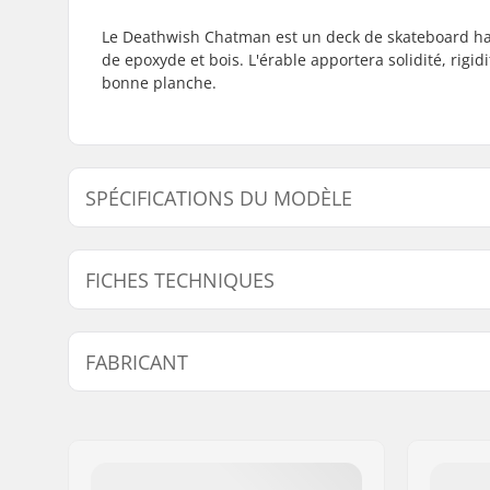
Le Deathwish Chatman est un deck de skateboard hau
de epoxyde et bois. L'érable apportera solidité, rigi
bonne planche.
SPÉCIFICATIONS DU MODÈLE
Modèle
Largeur du deck
Longueu
FICHES TECHNIQUES
8"
8" (20.3cm)
31.5" (8
Matériel du deck:
Érable, 7 
FABRICANT
Matériau supplémentaire:
Epoxyde, 
Couleurs de deck:
Couleur d
Nom:
FINAL SUPPLIES ApS
variable
Adresse:
Njalsgade 19 C 2, 2
Code postal:
2300