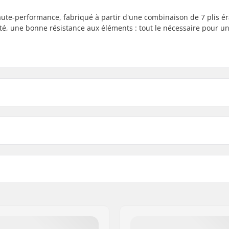
te-performance, fabriqué à partir d'une combinaison de 7 plis ér
dité, une bonne résistance aux éléments : tout le nécessaire pour u
8.125"
8.125" (
r du deck
Empattement
8.38"
8.38" (2
0cm)
14" (35.6cm)
plis
Concave:
Bois
Design du deck:
u placage inférieur
Griptape:
300 København S