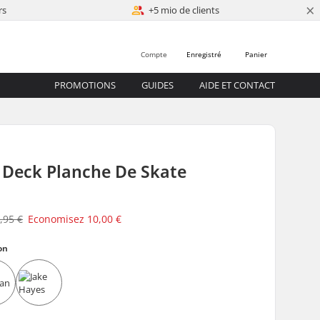
×
rs
+5 mio de clients
Compte
Enregistré
Panier
PROMOTIONS
GUIDES
AIDE ET CONTACT
Deck Planche De Skate
,95 €
Economisez
10,00 €
on