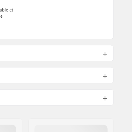
able et
ne
20.6cm)
31.625" (80.3cm)
14" (35.6cm)
1.3cm)
32" (81.5cm)
14.5" (36.8cm)
Medium
Double kicktail
Pas inclus