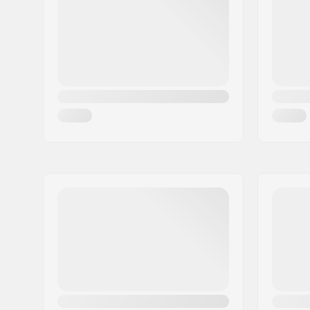
Ville:
Copenhagen
Pays:
Danemark