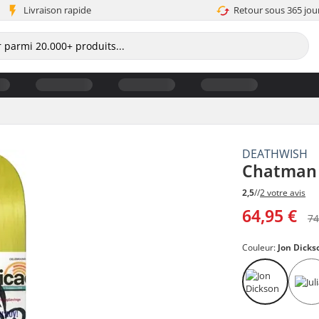
Livraison rapide
Retour sous 365 jou
DEATHWISH
Chatman 
2,5
//
2 votre avis
64,95 €
74
Couleur:
Jon Dicks