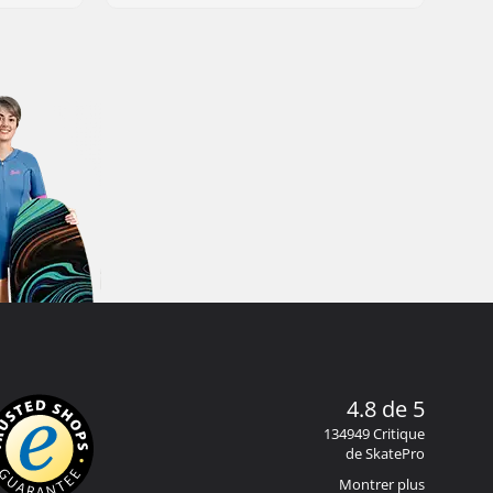
4.8 de 5
134949 Critique
de SkatePro
Montrer plus