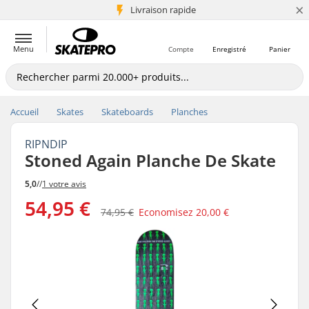
×
+5 mio de clients
Livraison rapide
Menu
Compte
Enregistré
Panier
Accueil
Skates
Skateboards
Planches
RIPNDIP
Stoned Again Planche De Skate
5,0
//
1 votre avis
54,95 €
74,95 €
Economisez
20,00 €