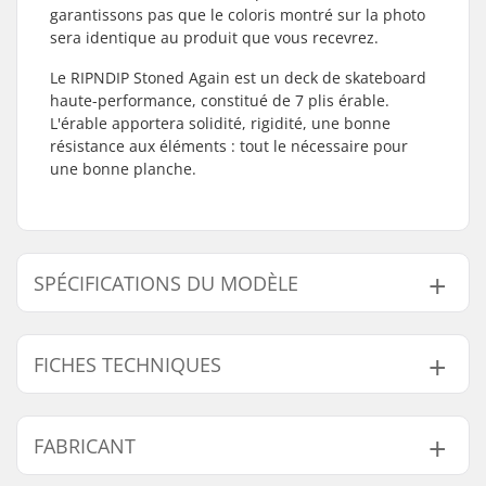
garantissons pas que le coloris montré sur la photo
sera identique au produit que vous recevrez.
Le RIPNDIP Stoned Again est un deck de skateboard
haute-performance, constitué de 7 plis érable.
L'érable apportera solidité, rigidité, une bonne
résistance aux éléments : tout le nécessaire pour
une bonne planche.
SPÉCIFICATIONS DU MODÈLE
Modèle
Largeur du deck
FICHES TECHNIQUES
8"
8" (20.3cm)
8.25"
8.25" (21cm)
Longueur du deck:
31.75" (80.6cm)
FABRICANT
Empattement:
14.25" (36.2cm)
Matériel du deck:
Érable, 7 plis