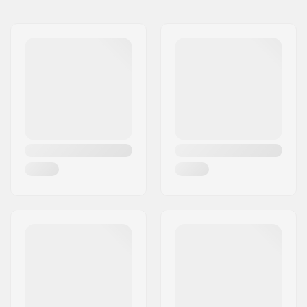
Nom:
Emporium A/S
Couleurs de deck:
Variable
,
Couleurs
Adresse:
Rolighedsvej 20, 1958
fixes
Frederiksberg C
Concave:
Medium
Code postal:
1958
Design du deck:
Double kicktail
Ville:
Copenhagen
Griptape:
Pas inclus
Pays:
Danemark