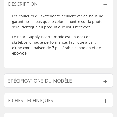
DESCRIPTION
Les couleurs du skateboard peuvent varier, nous ne
garantissons pas que le coloris montré sur la photo
sera identique au produit que vous recevrez.
Le Heart Supply Heart Cosmic est un deck de
skateboard haute-performance, fabriqué à partir
d'une combinaison de 7 plis érable canadien et de
epoxyde.
SPÉCIFICATIONS DU MODÈLE
Modèle
Largeur du deck
Longueur du deck
Empatt
FICHES TECHNIQUES
7.75"
7.75" (19.7cm)
31.2" (79.2cm)
14" (35
8"
8" (20.3cm)
31.6" (80.3cm)
14.3" (
Matériel du deck:
Érable canadien, 7