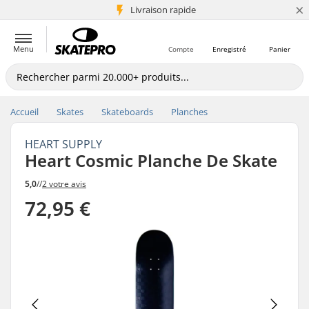
×
+5 mio de clients
Livraison rapide
Menu
Compte
Enregistré
Panier
Accueil
Skates
Skateboards
Planches
HEART SUPPLY
Heart Cosmic Planche De Skate
5,0
//
2 votre avis
72,95 €