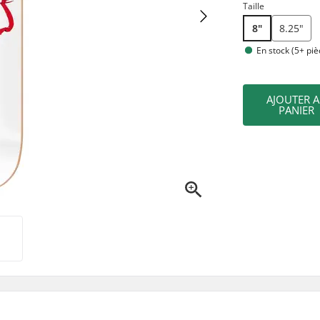
Taille
8"
8.25"
En stock (5+ piè
AJOUTER 
PANIER