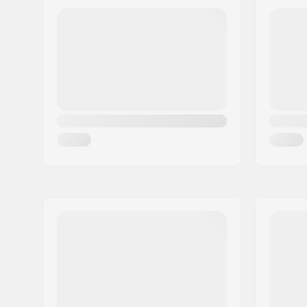
Code postal:
08304
Ville:
Mataro
Pays:
Espagne