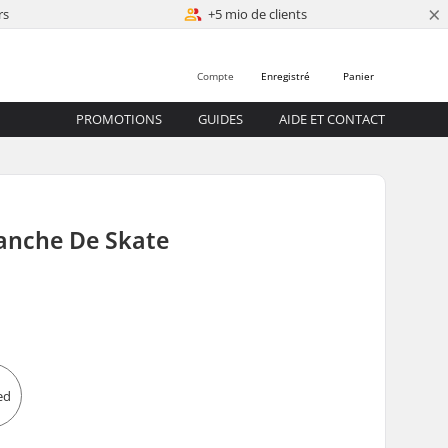
×
rs
+5 mio de clients
Compte
Enregistré
Panier
PROMOTIONS
GUIDES
AIDE ET CONTACT
lanche De Skate