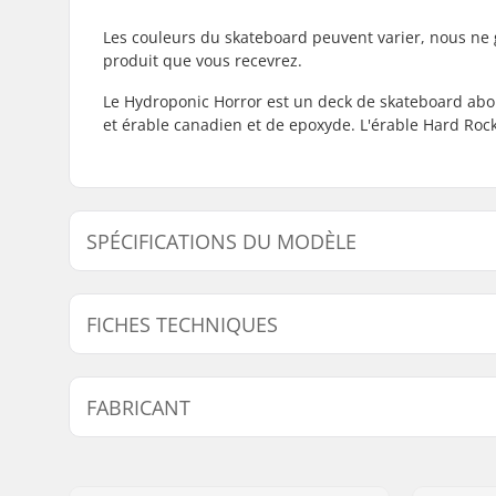
Les couleurs du skateboard peuvent varier, nous ne 
produit que vous recevrez.
Le Hydroponic Horror est un deck de skateboard abor
et érable canadien et de epoxyde. L'érable Hard Roc
SPÉCIFICATIONS DU MODÈLE
Modèle
Largeur du deck
Longueur du de
FICHES TECHNIQUES
8" - Clown
8" (20.3cm)
31.5" (80cm)
Matériel du deck:
Érable de
FABRICANT
canadien, 
Matériau supplémentaire:
Epoxyde
Nom:
Garba Maroubbra S.L.
Adresse:
Pol. industrial Mata Roca