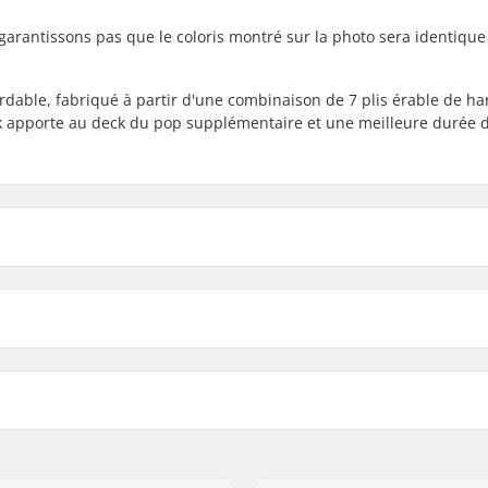
garantissons pas que le coloris montré sur la photo sera identique
dable, fabriqué à partir d'une combinaison de 7 plis érable de ha
k apporte au deck du pop supplémentaire et une meilleure durée d
8" - Fred
8" (20.3cm
ck
Empattement
Concave
8.125" - Fred
8.125" (20
14" (35.6cm)
Elevé
8.25" - Clown
8.25" (21c
 Hard Rock, Érable
Couleurs de deck:
7 plis
Design du deck:
Griptape:
fonda